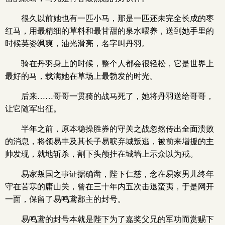
很久以前她也有一匹小马，那是一匹还未完全长成的枣
红马，用最精细的草料和最甘甜的泉水喂养，送到她手里的
时候英姿飒爽，油光滑亮，名字叫丹羽。
骑在丹羽身上的时候，整个人都会很轻松，它是世界上
最好的马，载满她在草场上最勃发的时光。
后来……哥哥一贯骑的战马死了，她将丹羽送给哥哥，
让它随军出征。
半年之前，原本稳操胜券的守关之战忽然传出全面溃败
的消息，将领易丰及其长子易唳弃城叛逃，被前来增援的主
帅发现，就地斩杀，割下头颅挂在城墙上示众以为戒。
易家叛国之事证据确凿，陛下仁慈，念在易家男儿终年
守在苦寒的庸山关，曾在三十年内五次击退蛮夷，于是网开
一面，保留了易鸣鸢郡主的封号。
易鸣鸢的封号本就是陛下为了嘉奖父兄的军功而赏赐下