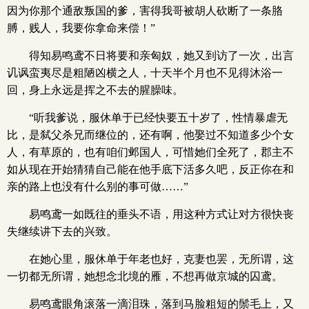
因为你那个通敌叛国的爹，害得我哥被胡人砍断了一条胳
膊，贱人，我要你拿命来偿！”
得知易鸣鸢不日将要和亲匈奴，她又到访了一次，出言
讥讽蛮夷尽是粗陋凶横之人，十天半个月也不见得沐浴一
回，身上永远是挥之不去的腥臊味。
“听我爹说，服休单于已经快要五十岁了，性情暴虐无
比，是弑父杀兄而继位的，还有啊，他娶过不知道多少个女
人，有草原的，也有咱们邺国人，可惜她们全死了，郡主不
如从现在开始猜猜自己能在他手底下活多久吧，反正你在和
亲的路上也没有什么别的事可做……”
易鸣鸢一如既往的垂头不语，用这种方式让对方很快丧
失继续讲下去的兴致。
在她心里，服休单于年老也好，克妻也罢，无所谓，这
一切都无所谓，她想念北境的雁，不想再做京城的囚鸢。
易鸣鸢眼角滚落一滴泪珠，落到马脸粗短的鬃毛上，又