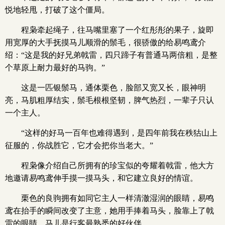
悦地轻甩，打破了这个僵局。
程枭牵起绳子，往马嘴里塞了一个红彤彤的果子，旋即
用宽厚的大手抚摸马儿顺滑的鬃毛，很骄傲的给易鸣鸢介
绍：“这是我的好兄弟戟雷，四只蹄子有普通马两倍粗，是整
个草原上耐力最好的马驹。”
这是一匹银鬃马，通体栗色，脸部又宽又长，眼神明
亮，马肌粗厚结实，鬃毛根根坚韧，脾气热烈，一辈子只认
一个主人。
“这样的好马一百年也难得遇到，是四年前我在秩狜山上
征服的，你战胜它，它才会把你当老大。”
程枭像介绍自己所拥有的珍宝似的夸耀着戟雷，他大方
地邀请易鸣鸢伸手摸一摸马头，和它建立良好的情谊。
栗色的良驹拥有如同它主人一样清澈湿润的眼睛，易鸣
鸢在抬手的瞬间改变了主意，她用手捧着马头，脸靠上了戟
雷的眼睛，马儿是行客最熟悉的好伙伴。