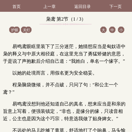
首页
上一章
返回目录
下一页
枭鸢 第2节（1 / 3）
护眼
关灯
大
中
小
易鸣鸢眼眶里装下了三分迷茫，她猜想应当是匈奴语中
枭的释义与中原大相径庭，在这里充当了勇猛矫健的意思，
于是说了声抱歉后介绍自己道：“我姓白，单名一个缘字。”
以她的处境而言，用假名更为安全稳妥。
程枭脑袋微倾，并不点破，只问了句：“和公主一个
鸢？”
易鸣鸢没想到他还知道自己的真名，想来应当是和亲的
旨意上写着，便强装镇定，“非也，是缘分的缘，只读音相
近，公主也是因为这个巧宗，特意选我做了贴身婢女。”
不远处的马儿吃够了青草，舒适地打了个响鼻，马头愉