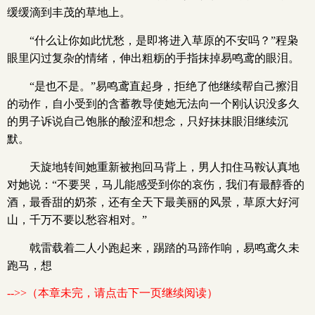
缓缓滴到丰茂的草地上。
“什么让你如此忧愁，是即将进入草原的不安吗？”程枭
眼里闪过复杂的情绪，伸出粗粝的手指抹掉易鸣鸢的眼泪。
“是也不是。”易鸣鸢直起身，拒绝了他继续帮自己擦泪
的动作，自小受到的含蓄教导使她无法向一个刚认识没多久
的男子诉说自己饱胀的酸涩和想念，只好抹抹眼泪继续沉
默。
天旋地转间她重新被抱回马背上，男人扣住马鞍认真地
对她说：“不要哭，马儿能感受到你的哀伤，我们有最醇香的
酒，最香甜的奶茶，还有全天下最美丽的风景，草原大好河
山，千万不要以愁容相对。”
戟雷载着二人小跑起来，踢踏的马蹄作响，易鸣鸢久未
跑马，想
-->>（本章未完，请点击下一页继续阅读）