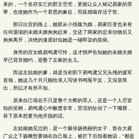
来的，一个名存实亡的郡主空壳，更能让众人铭记易家的罪
孽，也使她作为一个君恩的象征，苟延残喘存活于世。
那日出宫的路上，她那从小指腹为婚，易家巨变也未有
任何退缩的未婚夫婿匆匆赶来，交还了两家的定亲信物后又
匆匆离开，决绝的速度好似她是一碰即染的疫病。
身旁的宫女瞧易鸣鸢可怜，这才悄声告知她的未婚夫婿
早已背弃婚约，迎娶了左家的女儿。
而这左姑娘的爹，就是当初割下易鸣鸢父兄头颅的援军
首领，她这几个月只顾给亲人写状书鸣冤平反，又深居简
出，所以才有所不知。
原来自己现在不只是整个大邺的罪人，还是一个人尽皆
知的笑柄，易鸣鸢心中酸楚非常，苦涩的扯动了一下嘴唇，
吞下原本想要为他开脱的话。
左姑娘她见过的，是一个极张扬艳丽的女子，曾在大庭
广众之下扬鞭想要抽在自己脸上，被拦下后指着她说，“都是