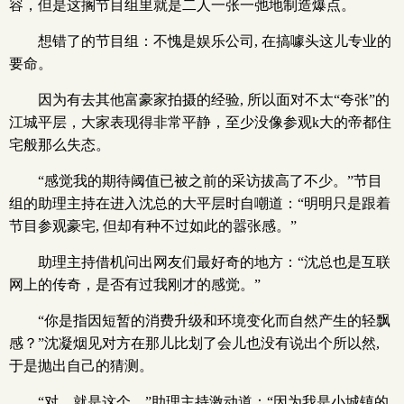
容，但是这搁节目组里就是二人一张一弛地制造爆点。
想错了的节目组：不愧是娱乐公司, 在搞噱头这儿专业的
要命。
因为有去其他富豪家拍摄的经验, 所以面对不太“夸张”的
江城平层，大家表现得非常平静，至少没像参观k大的帝都住
宅般那么失态。
“感觉我的期待阈值已被之前的采访拔高了不少。”节目
组的助理主持在进入沈总的大平层时自嘲道：“明明只是跟着
节目参观豪宅, 但却有种不过如此的嚣张感。”
助理主持借机问出网友们最好奇的地方：“沈总也是互联
网上的传奇，是否有过我刚才的感觉。”
“你是指因短暂的消费升级和环境变化而自然产生的轻飘
感？”沈凝烟见对方在那儿比划了会儿也没有说出个所以然,
于是抛出自己的猜测。
“对，就是这个。”助理主持激动道：“因为我是小城镇的