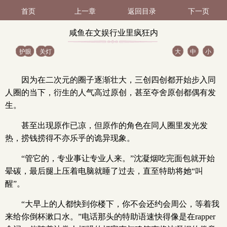
首页
上一章
返回目录
下一页
咸鱼在文娱行业里疯狂内
护眼
关灯
大
中
小
卷 第187节（1 / 2）
因为在二次元的圈子逐渐壮大，三创四创都开始步入同
人圈的当下，衍生的人气高过原创，甚至夺舍原创都偶有发
生。
甚至出现原作已凉，但原作的角色在同人圈里发光发
热，捞钱捞得不亦乐乎的诡异现象。
“管它的，专业事让专业人来。”沈凝烟吃完面包就开始
晕碳，最后腿上压着电脑就睡了过去，直至特助将她“叫
醒”。
“大早上的人都快到你楼下，你不会还约会周公，等着我
来给你倒杯漱口水。”电话那头的特助语速快得像是在rapper