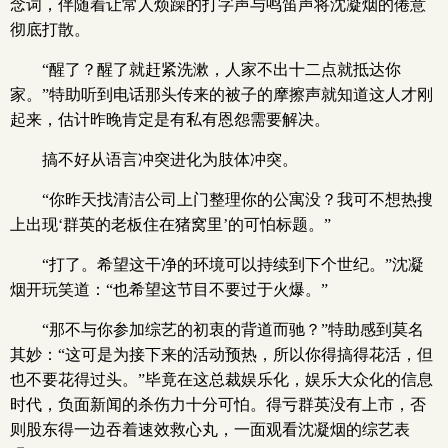
念词，伴随着让常人烦躁的打字声与鸣笛声将沈凝烟的倦意
彻底打散。
“醒了？醒了就赶紧洗漱，人家不出十二点就抵达你
家。”特助听到电话那头传来的被子的摩擦声就知道这人才刚
起来，估计昨晚肯定是有私有恩怨需要解决。
搞不好从语言冲突进化为肢体冲突。
“你昨天找清洁公司上门整理你的公寓没？我可不想热搜
上出现‘群英的老板住在猪窝里’的可怕标题。”
“打了。希望这干净的环境可以持续到下个世纪。”沈凝
烟开玩笑道：“也希望这节目不要过于火爆。”
“那不与你参加综艺的初衷的背道而驰？”特助感到莫名
其妙：“这可是为接下来的活动预热，所以你得搞得花活，但
也不要花得过头。”毕竟在这总裁娱乐化，娱乐大众化的信息
时代，负面新闻的杀伤力十分可怕。得亏群英没有上市，否
则股东得一边吞着速效救心丸，一面观看沈凝烟的综艺表