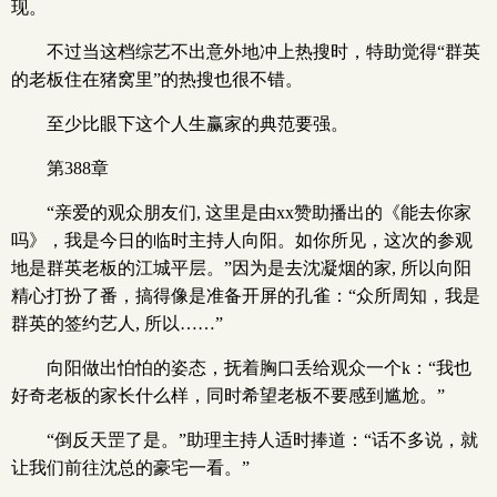
现。
不过当这档综艺不出意外地冲上热搜时，特助觉得“群英
的老板住在猪窝里”的热搜也很不错。
至少比眼下这个人生赢家的典范要强。
第388章
“亲爱的观众朋友们, 这里是由xx赞助播出的《能去你家
吗》，我是今日的临时主持人向阳。如你所见，这次的参观
地是群英老板的江城平层。”因为是去沈凝烟的家, 所以向阳
精心打扮了番，搞得像是准备开屏的孔雀：“众所周知，我是
群英的签约艺人, 所以……”
向阳做出怕怕的姿态，抚着胸口丢给观众一个k：“我也
好奇老板的家长什么样，同时希望老板不要感到尴尬。”
“倒反天罡了是。”助理主持人适时捧道：“话不多说，就
让我们前往沈总的豪宅一看。”