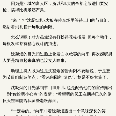
因为是江城的富人区，所以和k大的帝都宅般进门要安
检，搞得比机场还严肃。
“来了？”沈凝烟和k大般在停车场里等待上门的节目组,
然后看到孔雀开屏般的向阳。
怎么说呢！对方虽然没有打扮得花枝招展, 但每个动作，
每根发丝都有精心设计的痕迹。
沈凝烟的目光扫过脸上化着白水妆容的向阳, 再次感叹男
人要是精致起来真的也没女人啥事。
助理主持人以为这是沈凝烟警告向阳不要瞎说，于是想
为节目组制造笑点：“看来向阳的‘复仇’计划是不好实施了。”
沈凝烟的目光落到节目组那儿, 也是配合他们的宣传露出
一副“你给我小心点”的表情：“希望我的员工在期待已久的倒
反天罡里能给我留些老板颜面。”
“一定会的。”向阳冲着沈凝烟露出一个意味深长的笑