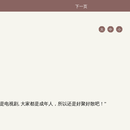
下一页
大
中
小
电视剧, 大家都是成年人，所以还是好聚好散吧！”