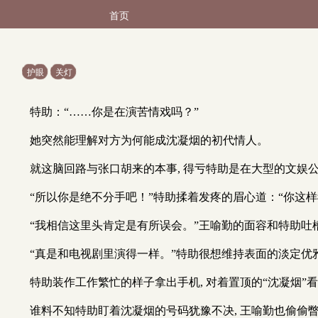
首页
护眼
关灯
特助：“……你是在演苦情戏吗？”
她突然能理解对方为何能成沈凝烟的初代情人。
就这脑回路与张口胡来的本事, 得亏特助是在大型的文娱公
“所以你是绝不分手吧！”特助揉着发疼的眉心道：“你这样
“我相信这里头肯定是有所误会。”王喻勤的面容和特助
“真是和电视剧里演得一样。”特助很想维持表面的淡定优
特助装作工作繁忙的样子拿出手机, 对着置顶的“沈凝烟
谁料不知特助盯着沈凝烟的号码犹豫不决, 王喻勤也偷偷