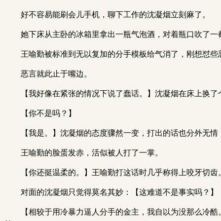
好不容易能刷会儿手机，聊下工作的沈凝烟立刻麻了。
她下床从主卧的冰箱里拿出一瓶气泡酒，对着瓶口吹了一
王喻勤被标准到无以复加的分手模板给气消了，刚想怼些
恶言就此止于嘴边。
【我好像在紧张的情况下说了蠢话。】沈凝烟在床上换了
【你不是吗？】
【我是。】沈凝烟的态度骤然一变，打出的话也分外无情
王喻勤的脸蛋发赤，活似被人打了一掌。
【你还挺温柔的。】王喻勤打这话时几乎称得上咬牙切齿
对面的沈凝烟只觉得莫名其妙：【这难道不是事实吗？】
【相较于用冷暴力逼人分手的金主，我自以为没那么冷酷。