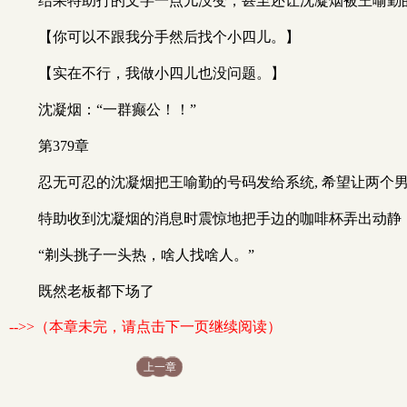
结果特助打的文字一点儿没变，甚至还让沈凝烟被王喻勤
【你可以不跟我分手然后找个小四儿。】
【实在不行，我做小四儿也没问题。】
沈凝烟：“一群癫公！！”
第379章
忍无可忍的沈凝烟把王喻勤的号码发给系统, 希望让两个
特助收到沈凝烟的消息时震惊地把手边的咖啡杯弄出动静
“剃头挑子一头热，啥人找啥人。”
既然老板都下场了
-->>（本章未完，请点击下一页继续阅读）
上一章