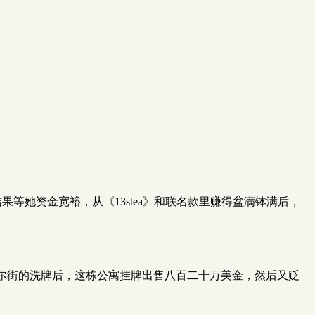
等她资金宽裕，从《13stea》和联名款里赚得盆满钵满后，
尔街的洗牌后，这栋公寓挂牌出售八百二十万美金，然后又贬