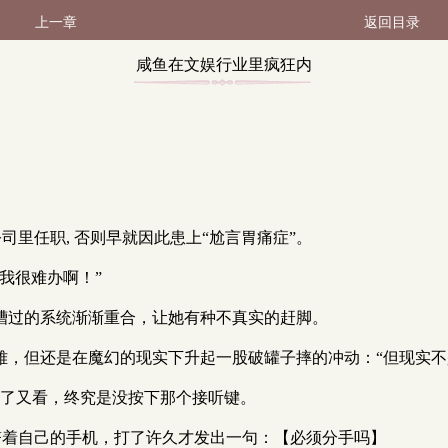
上一章
返回目录
咸鱼在文娱行业里疯狂内
卷 第182节（1 / 3）
司里任职, 否则早就因此患上“尬言胃痛症”。
我很难办啊！”
吐槽过的系统渐渐重合，让她有种不真实的赶脚。
雅，但还是在魔幻的现实下升起一股破罐子摔的冲动：“但现实不是
”看了又看，终究是没按下那个接听键。
瞥着自己的手机，打了许久才发出一句：【必须分手吗】