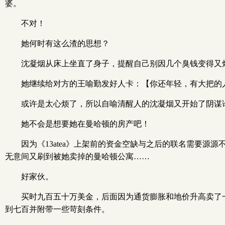
婆。
不对！
她何时有这么渣的思想？
沈凝烟从床上坐直了身子，提醒自己别因几个臭钱变得又
她继续给对方的王喻勤发好人卡：【你还年轻，有大把的
或许是太心烦了，所以自喻清醒人的沈凝烟又开始了阴谋
她不会是想要她在曼哈顿的房产吧！
因为《13atea》上架前的资金空缺与之后的联名需要源
无意间又刷到被她卖掉的曼哈顿公寓……
好家伙。
买时九百五十万美金，后面因为通货膨胀和地价升高卖了
到七百并附带一些苛刻条件。