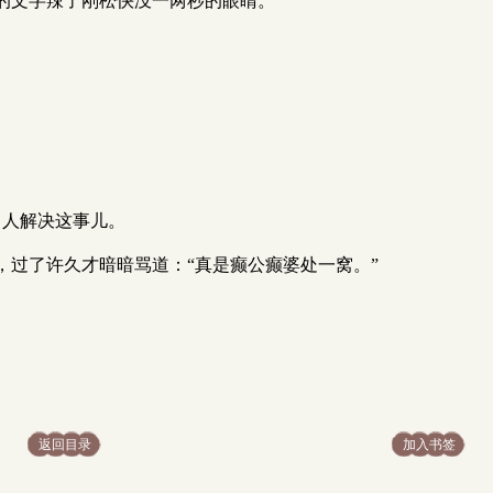
的文字辣了刚松快没一两秒的眼睛。
男人解决这事儿。
，过了许久才暗暗骂道：“真是癫公癫婆处一窝。”
返回目录
加入书签