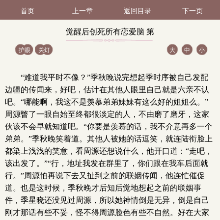
首页
上一章
返回目录
下一页
觉醒后创死所有恋爱脑 第
护眼
关灯
大
中
小
47（1 / 3）
“难道我平时不像？”季秋晚说完想起季时序被自己发配
边疆的传闻来，好吧，估计在其他人眼里自己就是六亲不认
吧。“哪能啊，我这不是羡慕弟弟妹妹有这么好的姐姐么。”
周源瞥了一眼自始至终都很淡定的人，不由磨了磨牙，这家
伙该不会早就知道吧。“你要是羡慕的话，我不介意再多一个
弟弟。”季秋晚笑着道。其他人被她的话逗笑，就连陆衔脸上
都染上浅浅的笑意，看周源还想说什么，他开口道：“走吧，
该出发了。”“行，地址我发在群里了，你们跟在我车后面就
行。”周源怕再说下去又扯到之前的联姻传闻，他连忙催促
道。也是这时候，季秋晚才后知后觉地想起之前的联姻事
件，季星晓还没见过周源，所以她神情倒是无异，倒是自己
刚才那话有些不妥，怪不得周源脸色有些不自然。好在大家