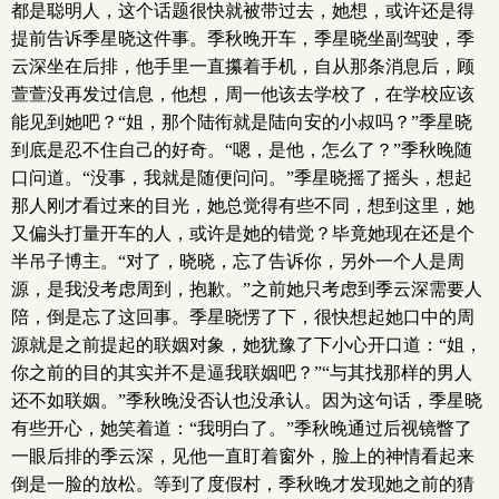
都是聪明人，这个话题很快就被带过去，她想，或许还是得
提前告诉季星晓这件事。季秋晚开车，季星晓坐副驾驶，季
云深坐在后排，他手里一直攥着手机，自从那条消息后，顾
萱萱没再发过信息，他想，周一他该去学校了，在学校应该
能见到她吧？“姐，那个陆衔就是陆向安的小叔吗？”季星晓
到底是忍不住自己的好奇。“嗯，是他，怎么了？”季秋晚随
口问道。“没事，我就是随便问问。”季星晓摇了摇头，想起
那人刚才看过来的目光，她总觉得有些不同，想到这里，她
又偏头打量开车的人，或许是她的错觉？毕竟她现在还是个
半吊子博主。“对了，晓晓，忘了告诉你，另外一个人是周
源，是我没考虑周到，抱歉。”之前她只考虑到季云深需要人
陪，倒是忘了这回事。季星晓愣了下，很快想起她口中的周
源就是之前提起的联姻对象，她犹豫了下小心开口道：“姐，
你之前的目的其实并不是逼我联姻吧？”“与其找那样的男人
还不如联姻。”季秋晚没否认也没承认。因为这句话，季星晓
有些开心，她笑着道：“我明白了。”季秋晚通过后视镜瞥了
一眼后排的季云深，见他一直盯着窗外，脸上的神情看起来
倒是一脸的放松。等到了度假村，季秋晚才发现她之前的猜