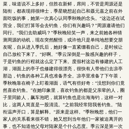
菜，味道说不上多好，但胜在新鲜，席间，不管是周源还是
陆衔，都表现得很绅士，季星晓想起自己和聂元嘉之前在外
面吃饭的事，她第一次真心认同季秋晚的念头。“这边还在试
营业，我们打算等会去钓鱼，你们有兴趣吗？”周源邀请他们
同行。“我们去助威吗？”季秋晚轻笑一声，来之前她各种猜
测周源的动机，现在突然醒悟，或许他只是单纯地想要交朋
友呢，自从进入季氏后，她好像一直紧绷着自己，是时候让
自己放松下来了。“好啊。”季云深倒是一脸感兴趣的样子，
于是钓鱼的行程就这么定了下来。度假村这边有修建的人工
湖，湖面上的亭子也修建得很漂亮，很快有人带他们去凉亭
那边，钓鱼的各种工具也准备齐全。凉亭里准备了下午茶，
季秋晚靠在椅子上盯着湖面，语气有些好奇：“没想到你们竟
然喜欢钓鱼。”在她印象里，喜欢钓鱼的都是父亲辈的人，圈
子里同龄人，飙车泡吧，就算钓鱼也是出海海钓，这样一对
比，这两人简直是一股清流。“之前我经常陪我爸钓鱼。”陆
衔温声开口，算是解释。“原来是这样。”季秋晚想，他们一
家人的关系看来很不错，她又想到当年他们一家被迫离开的
事，也不知道他父母对陆家是个什么态度。季云深是第一次