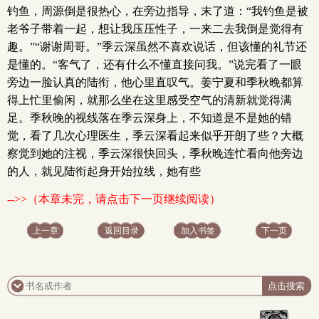
钓鱼，周源倒是很热心，在旁边指导，末了道：“我钓鱼是被
老爷子带着一起，想让我压压性子，一来二去我倒是觉得有
趣。”“谢谢周哥。”季云深虽然不喜欢说话，但该懂的礼节还
是懂的。“客气了，还有什么不懂直接问我。”说完看了一眼
旁边一脸认真的陆衔，他心里直叹气。姜宁夏和季秋晚都算
得上忙里偷闲，就那么坐在这里感受空气的清新就觉得满
足。季秋晚的视线落在季云深身上，不知道是不是她的错
觉，看了几次心理医生，季云深看起来似乎开朗了些？大概
察觉到她的注视，季云深很快回头，季秋晚连忙看向他旁边
的人，就见陆衔起身开始拉线，她有些
-->>（本章未完，请点击下一页继续阅读）
上一章
返回目录
加入书签
下一页