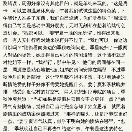
测错误，周源好像没有其他目的，就是单纯来玩的。“这是房
卡，可以去泡温泉休息会，午餐我们试试这里的特色菜，下
午我让人准备了东西，我们自己烧烤，你们觉得呢？”周源觉
得自己简直是感动中国好朋友，无时无刻都在想着给陆衔创
造机会。“我都可以。”姜宁夏一脸的无所谓，难得出来度
假，有人安排行程对她来说再好不过了。“我也可以，你这边
可以吗？”陆衔看向旁边的季秋晚询问道。季星晓扫了一眼两
人对话的场景，她觉得自己刚才的猜测没错，这个陆衔就是
对她姐不一样。“我都行，那中午见？”他们的房间都在同一
层，周源更是贴心地把他们姐弟的房间安排在隔壁，不过季
秋晚对面则是陆衔，这让季星晓不得不多想，不过看她姐这
断情绝爱的样子好像不需要她提醒什么。姜宁夏和季秋晚并
排，感受到度假村的好空气，两人都想起疗养院的项目，季
秋晚突然道：“当初如果是度假村项目会不会更好一点？”她
语气有些懊恼，觉得自己当时完全忘却了独立思考，就照着
剧情里的成功案例照搬过来。“那样的噱头，还是疗养院更好
一点。”姜宁夏语气认真，似乎不明白她的懊恼在哪里。“也
是。”季秋晚让自己不再去纠结这件事。午餐是这边的特色