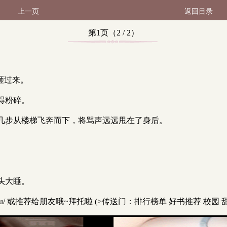
上一页
返回目录
第1页（2 / 2）
砸过来。
得粉碎。
几步从楼梯飞奔而下，将骂声远远甩在了身后。
头大睡。
uku/ 或推荐给朋友哦~拜托啦 (>传送门：排行榜单 好书推荐 校园