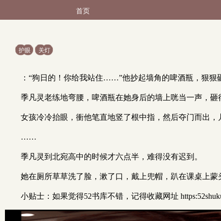
首页
护眼
关灯
：“狗日的！你给我站住……”他抄起墙角的啤酒瓶，狠狠
季凡灵老练地弯腰，啤酒瓶在她身后的墙上咣当一声，砸
女孩冷冷抬眼，衝他笔直地竖了根中指，然后夺门而出，
……
季凡灵到北宛高中的时候才六点半，难得没有迟到。
她在厕所草草洗了脸，漱了口，戴上兜帽，趴在课桌上蒙
小贴士：如果觉得52书库不错，记得收藏网址 https:52sh
x