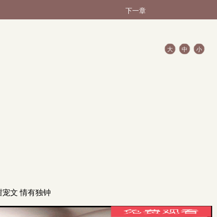
下一章
大
中
小
 甜宠文 情有独钟