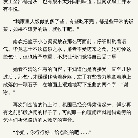
发上全部都是灰，也有股不太好闻的味道，但南欢脸上并未
有不悦。
“我家里人饭做的多了些，有些吃不完，都是些平常的饭
菜，如果不嫌弃的话，就收下吧。”
南欢把篮子小心翼翼放在那乞丐面前，仔细斟酌着语
气。毕竟志士不饮盗泉之水，廉者不受嗟来之食。她可怜这
些乞丐，但也给予尊重，不想让他们觉得自己受了辱。
她看不清这乞丐的面容，不知道他是否接受，直至几秒
过后，那乞丐才缓缓移动着身躯，左手有些费力地拿着地上
散落的一颗石子，在地面上艰难地写下扭曲的两个字：“谢
谢。”
再次到金陵的街上时，氛围已经变得肃穆起来。鲜少再
有之前那般热闹的样子了，可能唯一的喧闹声就是街道旁的
乞丐们祈求路边的人救济的声音。
“小姐，你行行好，给点吃的吧……”