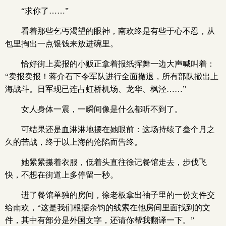
“求你了……”
看着那些乞丐渴望的眼神，南欢终是有些于心不忍，从
包里掏出一点银钱来放进碗里。
恰好街上卖报的小贩正拿着报纸挥舞一边大声喊叫着：
“卖报卖报！蒋介石下令军队进行全面撤退，所有部队撤出上
海战斗。日军现已连占虹桥机场、龙华、枫泾……”
女人身体一震，一瞬间像是什么都听不到了。
可结果还是血淋淋地摆在她眼前：这场持续了叁个月之
久的苦战，终于以上海的沦陷而告终。
她紧紧攥着衣服，低着头直往徐记餐馆走去，步伐飞
快，不想在街道上多停留一秒。
进了餐馆单独的房间，徐老板拿出袖子里的一份文件交
给南欢，“这是我们根据余钧的线索在他房间里面找到的文
件，其中有部分是外国文字，还请你帮我翻译一下。”