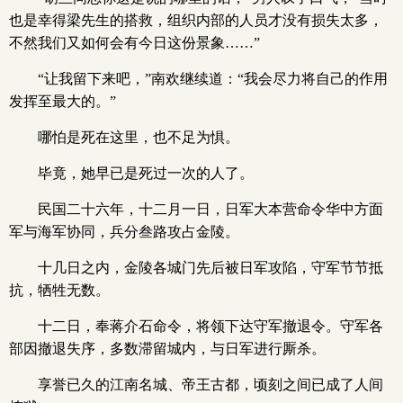
也是幸得梁先生的搭救，组织内部的人员才没有损失太多，
不然我们又如何会有今日这份景象……”
“让我留下来吧，”南欢继续道：“我会尽力将自己的作用
发挥至最大的。”
哪怕是死在这里，也不足为惧。
毕竟，她早已是死过一次的人了。
民国二十六年，十二月一日，日军大本营命令华中方面
军与海军协同，兵分叁路攻占金陵。
十几日之内，金陵各城门先后被日军攻陷，守军节节抵
抗，牺牲无数。
十二日，奉蒋介石命令，将领下达守军撤退令。守军各
部因撤退失序，多数滞留城内，与日军进行厮杀。
享誉已久的江南名城、帝王古都，顷刻之间已成了人间