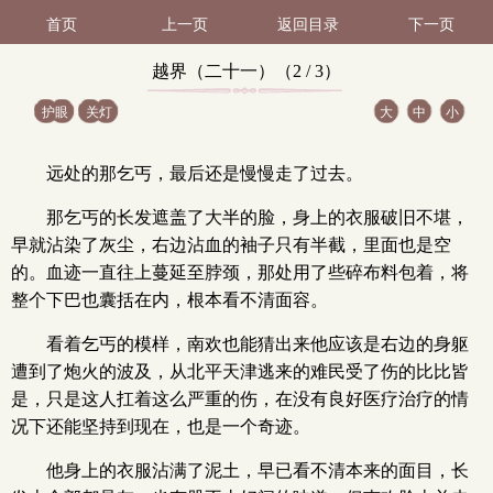
首页
上一页
返回目录
下一页
越界（二十一）（2 / 3）
护眼
关灯
大
中
小
远处的那乞丐，最后还是慢慢走了过去。
那乞丐的长发遮盖了大半的脸，身上的衣服破旧不堪，
早就沾染了灰尘，右边沾血的袖子只有半截，里面也是空
的。血迹一直往上蔓延至脖颈，那处用了些碎布料包着，将
整个下巴也囊括在内，根本看不清面容。
看着乞丐的模样，南欢也能猜出来他应该是右边的身躯
遭到了炮火的波及，从北平天津逃来的难民受了伤的比比皆
是，只是这人扛着这么严重的伤，在没有良好医疗治疗的情
况下还能坚持到现在，也是一个奇迹。
他身上的衣服沾满了泥土，早已看不清本来的面目，长